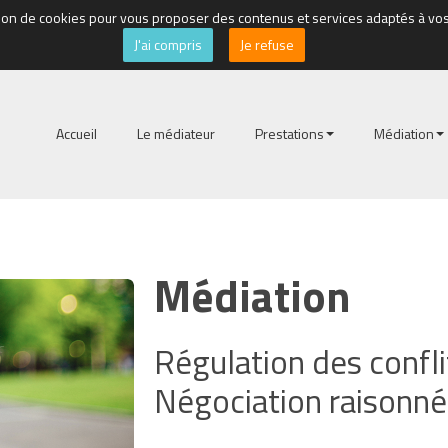
isation de cookies pour vous proposer des contenus et services adaptés à vo
J'ai compris
Je refuse
Accueil
Le médiateur
Prestations
Médiation
Médiation
Régulation des confli
Négociation raisonn